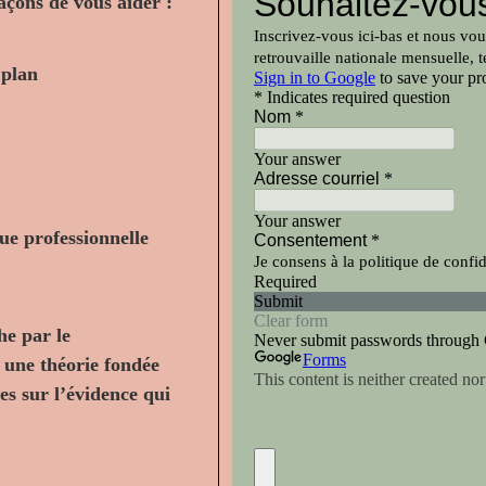
açons de vous aider :
 plan
ue professionnelle
e par le
 une théorie fondée
ées sur l’évidence qui