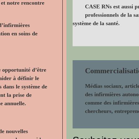
et notre rencontre
CASE RNs est aussi prê
professionnels de la sa
système de la santé.
d’infirmières
tion en soins de
 opportunité d’être
Commercialisati
aider à définir le
Médias sociaux, articl
s dans le système de
des infirmières autono
nt la prise de
comme des infirmières 
le annuelle.
chercheurs, entreprene
de nouvelles