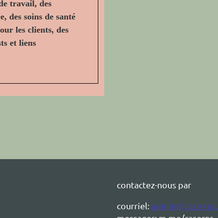
e travail, des
, des soins de santé
ur les clients, des
ts et liens
contactez-nous par
courriel:
admin@case-rns.
messager:
m.me/caserns